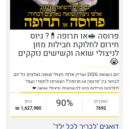
דואגים 'לכריך לכל ילד'