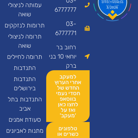
03-
עמותה לניצולי
6777777
שואה
03-
תרומות לנזקקים
6777771
תרומה לניצולי
שואה
רחוב בר
יוחאי 10 בני
תרומה לחיילים
ברק
התנדבות
למעקב
התנדבות
אחרי הערוץ
החדש של
בירושלים
חסדי נעמי
בווסאפ
התנדבות בתל
לחצו כאן
אביב
ואז על
'מעקב'
סעודת אמנים
טלפונים
מתנות לאביונים
כשרים או