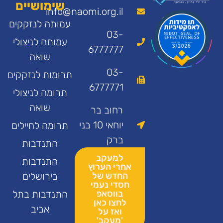
שימושיים
info@naomi.org.il
עמותה לנזקקים
03-
עמותה לניצולי
6777777
שואה
03-
תרומות לנזקקים
6777771
תרומה לניצולי
שואה
רחוב בר
יוחאי 10 בני
תרומה לחיילים
ברק
התנדבות
למעקב
התנדבות
אחרי הערוץ
החדש של
בירושלים
חסדי נעמי
בווסאפ
התנדבות בתל
לחצו כאן
אביב
ואז על
'מעקב'