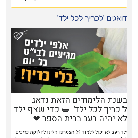
דואגים 'לכריך לכל ילד'