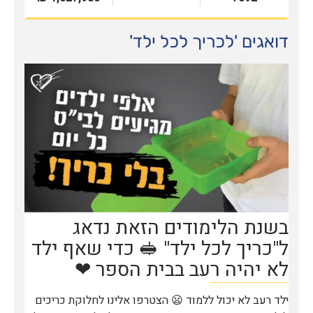
דואגים 'לכריך לכל ילד'