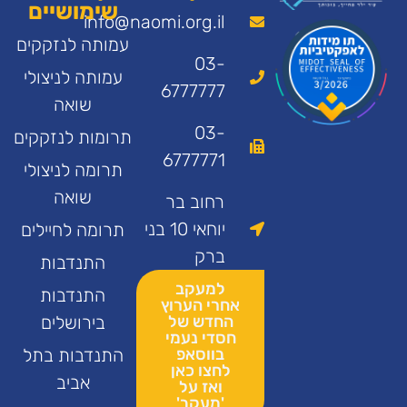
שימושיים
info@naomi.org.il
עמותה לנזקקים
03-
עמותה לניצולי
6777777
שואה
03-
תרומות לנזקקים
6777771
תרומה לניצולי
שואה
רחוב בר
יוחאי 10 בני
תרומה לחיילים
ברק
התנדבות
למעקב
התנדבות
אחרי הערוץ
החדש של
בירושלים
חסדי נעמי
בווסאפ
התנדבות בתל
לחצו כאן
אביב
ואז על
'מעקב'