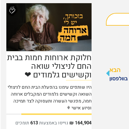
הבא
בוולפסון