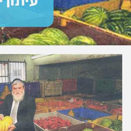
עיתון י