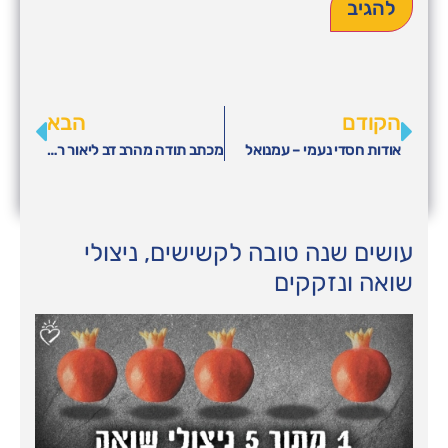
הקודם
הבא
אודות חסדי נעמי – עמנואל
מכתב תודה מהרב דב ליאור רב והעיר ומראש המועצה הדתית דיין יוסף
עושים שנה טובה לקשישים, ניצולי
שואה ונזקקים