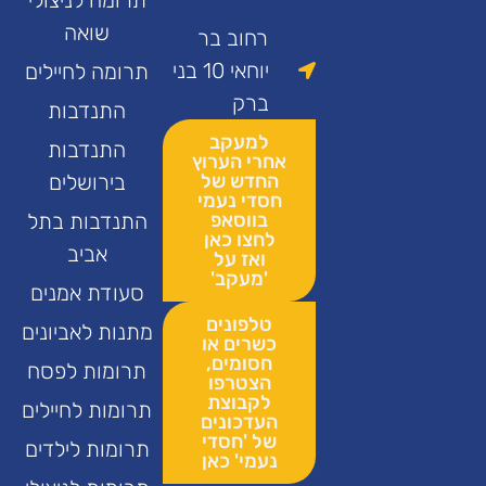
תרומה לניצולי
שואה
רחוב בר
יוחאי 10 בני
תרומה לחיילים
ברק
התנדבות
למעקב
התנדבות
אחרי הערוץ
החדש של
בירושלים
חסדי נעמי
בווסאפ
התנדבות בתל
לחצו כאן
אביב
ואז על
'מעקב'
סעודת אמנים
טלפונים
מתנות לאביונים
כשרים או
חסומים,
תרומות לפסח
הצטרפו
לקבוצת
תרומות לחיילים
העדכונים
של 'חסדי
תרומות לילדים
נעמי' כאן