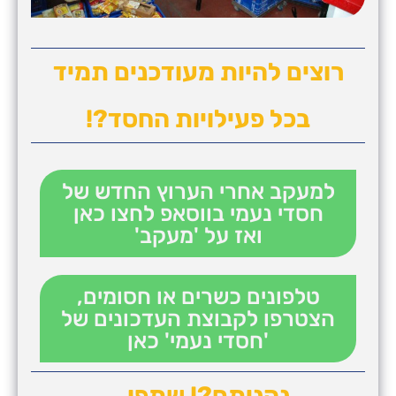
רוצים להיות מעודכנים תמיד
בכל פעילויות החסד?!
למעקב אחרי הערוץ החדש של
חסדי נעמי בווסאפ לחצו כאן
ואז על 'מעקב'
טלפונים כשרים או חסומים,
הצטרפו לקבוצת העדכונים של
'חסדי נעמי' כאן
נהניתם?! שתפו...