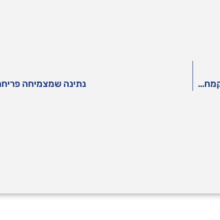
500 סלי מזון חולקו לנזקקים בבאר-שבע במסגרת "קמחא דפסחא"
נתינה שמצמיחה פריחה