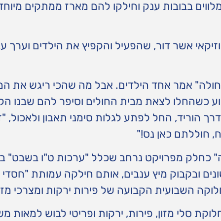
ווים בבובות ענק וחילקו להם מארז ממתקים מיוחד
יקאי אשר דור, שהפעיל והקפיץ את הילדים וערך ע
חולה" אמר אחד הילדים. אבל מה שהכי ריגש את ה
ע כשהחלו לצאת מבית החולים וסיפר להם שבנו הק
רך הוריד, החל לפתע לגלות סימני תאבון ולאכול, "
, חוללתם כאן נס!"
" כחלק מפרויקט נרחב שכלל "ערכות ט"ו בשבט" ב
ונים ובקבוק מיץ ענבים, אותם חילקה עמותת "חסדי 
קה השבועית הקבועה של פירות ירקות ומצרכי מזון
וקת סלי מזון, פירות, ירקות ופריטי לבוש למאות מ