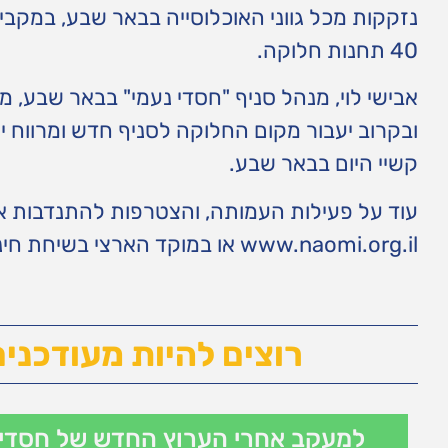
נזקקות מכל גווני האוכלוסייה בבאר שבע, במק
40 תחנות חלוקה.
אבישי לוי, מנהל סניף "חסדי נעמי" בבאר שבע,
ובקרוב יעבור מקום החלוקה לסניף חדש ומרווח 
קשיי היום בבאר שבע.
עוד על פעילות העמותה, והצטרפות להתנדבות או 
www.naomi.org.il או במוקד הארצי בשיחת חינם: 1-800-677-777
רוצים להיות מעודכנים
למעקב אחרי הערוץ החדש של חסדי