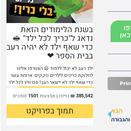
פו
כאן
Prin
הבא
והגבורה