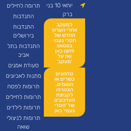
יוחאי 10 בני
תרומה לחיילים
ברק
התנדבות
למעקב
התנדבות
אחרי הערוץ
החדש של
בירושלים
חסדי נעמי
בווסאפ
התנדבות בתל
לחצו כאן
אביב
ואז על
'מעקב'
סעודת אמנים
טלפונים
מתנות לאביונים
כשרים או
חסומים,
תרומות לפסח
הצטרפו
לקבוצת
תרומות לחיילים
העדכונים
של 'חסדי
תרומות לילדים
נעמי' כאן
תרומות לניצולי
שואה