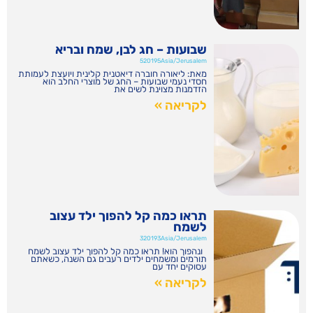
שבועות – חג לבן, שמח ובריא
520195Asia/Jerusalem
מאת: ליאורה חוברה דיאטנית קלינית ויועצת לעמותת
חסדי נעמי שבועות – החג של מוצרי החלב הוא
הזדמנות מצוינת לשים את
לקריאה »
תראו כמה קל להפוך ילד עצוב
לשמח
320193Asia/Jerusalem
ונהפוך הוא! תראו כמה קל להפוך ילד עצוב לשמח
תורמים ומשמחים ילדים רעבים גם השנה, כשאתם
עסוקים יחד עם
לקריאה »