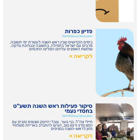
פדיון כפרות
920189Asia/Jerusalem
בימים הקדושים שבין ראש השנה לעשרת ימי תשובה,
מרבים עם ישראל בתפילה, בתשובה ובנתינת צדקה,
שלושת האופנים עליהם המליצו החכמים
לקריאה »
סיקור פעילות ראש השנה תשע"ט
בחסדי נעמי
920189Asia/Jerusalem
חיילי צה"ל, בני נוער, עובדי הייטק ואנשים טובים עם
המון מרץ ורצון טוב, הגיעו להתנדב באריזת משלוחי
מזון לראש-השנה בסניפים
לקריאה »