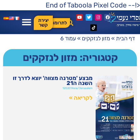
<!-- End of Taboola Pixel Code
יצירת
לתרומות
קשר
דף הבית
»
מזון לנזקקים
»
עמוד 6
קטגוריה: מזון לנזקקים
מבצע 'מטרנה מצווה' יוצא לדרך זו
השנה ה21
120201Asia/Jerusalem
לקריאה »