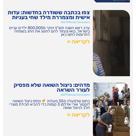
צפו בכתבה ששודרה בחדשות: עדות
אישית ומצמררת מילד שחי בעניות
920199Asia/Jerusalem
ערב ראש השנה תש"פ ויותר מ800,000 ילדים עניים
בישראל, בואו ונעזור להם לחגוג את החג בשמחה
לתרומות לחצו כאן
לקריאה »
מדהים: ניצול השואה שלא מפסיק
לעורר השראה
620196Asia/Jerusalem
בחום שלמעלה מ35 מעלות
טיפס ניצול השואה
דוקטור אורי אדלמן 3 קומות כדי להביא חבילת מוצרי
חלב לניצול שואה
לקריאה »