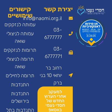
יצירת קשר
קישורים
שימושיים
info@naomi.org.il
עמותה לנזקקים
03-
עמותה לניצולי
6777777
שואה
03-
תרומות לנזקקים
6777771
תרומה לניצולי
שואה
רחוב בר
יוחאי 10 בני
תרומה לחיילים
ברק
התנדבות
למעקב
התנדבות
אחרי הערוץ
החדש של
בירושלים
חסדי נעמי
בווסאפ
התנדבות בתל