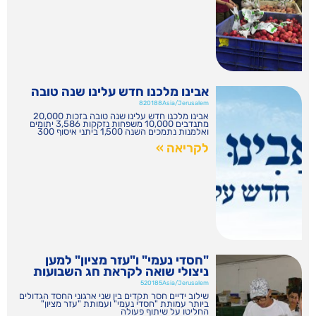
אבינו מלכנו חדש עלינו שנה טובה
820188Asia/Jerusalem
אבינו מלכנו חדש עלינו שנה טובה בזכות 20,000
מתנדבים 10,000 משפחות נזקקות 3,586 יתומים
ואלמנות נתמכים השנה 1,500 ביתני איסוף 300
לקריאה »
"חסדי נעמי" ו"עזר מציון" למען
ניצולי שואה לקראת חג השבועות
520185Asia/Jerusalem
שילוב ידיים חסר תקדים בין שני ארגוני החסד הגדולים
ביותר עמותת "חסדי נעמי" ועמותת "עזר מציון"
החליטו על שיתוף פעולה