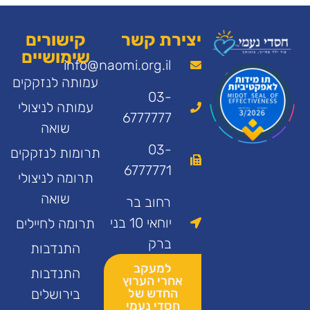
יצירת קשר
קישורים
שימושיים
info@naomi.org.il
עמותה לנזקקים
03-
עמותה לניצולי
6777777
שואה
03-
תרומות לנזקקים
6777771
תרומה לניצולי
שואה
רחוב בר
יוחאי 10 בני
תרומה לחיילים
ברק
התנדבות
למעקב
התנדבות
אחרי הערוץ
החדש של
בירושלים
חסדי נעמי