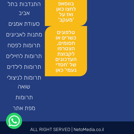
בווסאפ
התנדבות בתל
לחצו כאן
אביב
ואז על
'מעקב'
סעודת אמנים
טלפונים
מתנות לאביונים
כשרים או
חסומים,
תרומות לפסח
הצטרפו
לקבוצת
תרומות לחיילים
העדכונים
של 'חסדי
תרומות לילדים
נעמי' כאן
תרומות לניצולי
שואה
תרומות
מפת אתר
ALL RIGHT SERVED | NetoMedia.co.il