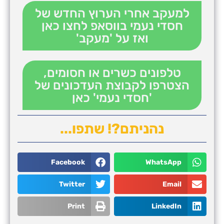
למעקב אחרי הערוץ החדש של
חסדי נעמי בווסאפ לחצו כאן
ואז על 'מעקב'
טלפונים כשרים או חסומים,
הצטרפו לקבוצת העדכונים של
'חסדי נעמי' כאן
נהניתם?! שתפו...
Facebook
WhatsApp
Twitter
Email
Print
LinkedIn