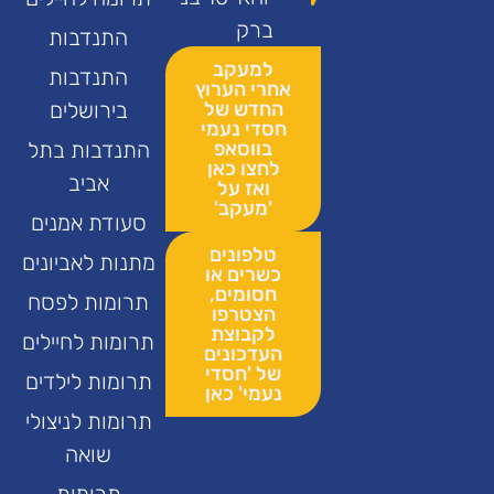
ברק
התנדבות
למעקב
התנדבות
אחרי הערוץ
החדש של
בירושלים
חסדי נעמי
בווסאפ
התנדבות בתל
לחצו כאן
אביב
ואז על
'מעקב'
סעודת אמנים
טלפונים
מתנות לאביונים
כשרים או
חסומים,
תרומות לפסח
הצטרפו
לקבוצת
תרומות לחיילים
העדכונים
של 'חסדי
תרומות לילדים
נעמי' כאן
תרומות לניצולי
שואה