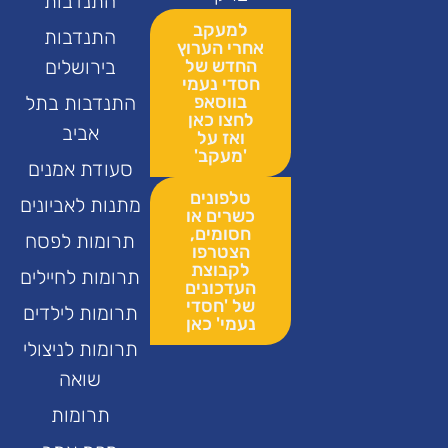
התנדבות
למעקב
התנדבות
אחרי הערוץ
החדש של
בירושלים
חסדי נעמי
בווסאפ
התנדבות בתל
לחצו כאן
אביב
ואז על
'מעקב'
סעודת אמנים
טלפונים
מתנות לאביונים
כשרים או
חסומים,
תרומות לפסח
הצטרפו
לקבוצת
תרומות לחיילים
העדכונים
של 'חסדי
תרומות לילדים
נעמי' כאן
תרומות לניצולי
שואה
תרומות