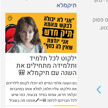
 מזון
תיקמלא
ס פסוק
וע.