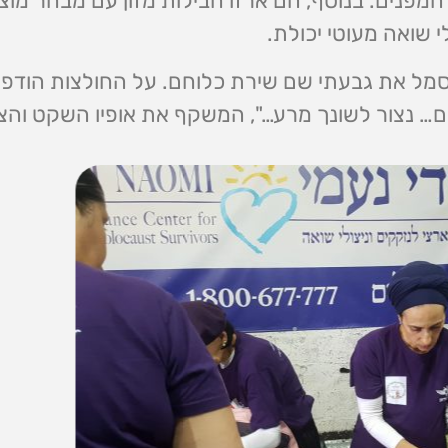
מפנים. בנוסף, הם ארזו חבילות מזון עם מבחר מוצרי
י שואה מעוטי יכולת.
סמל את גבעתי שם שירת כלוחם. על החולצות הודפ
ים… נצור לשונך מרע…", המשקף את אופיו השקט והצנ