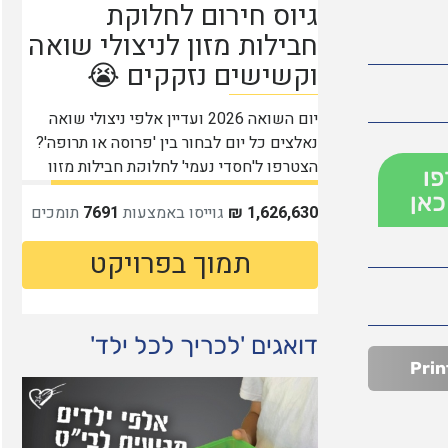
פו
כאן
דואגים 'לכריך לכל ילד'
Prin