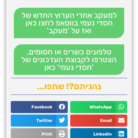
למעקב אחרי הערוץ החדש של
חסדי נעמי בווסאפ לחצו כאן
ואז על 'מעקב'
טלפונים כשרים או חסומים,
הצטרפו לקבוצת העדכונים של
'חסדי נעמי' כאן
נהניתם?! שתפו...
Facebook
WhatsApp
Twitter
Email
Print
LinkedIn