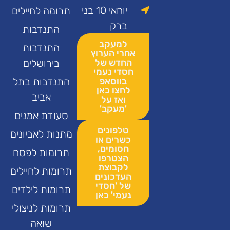
יוחאי 10 בני
תרומה לחיילים
ברק
התנדבות
למעקב
התנדבות
אחרי הערוץ
החדש של
בירושלים
חסדי נעמי
בווסאפ
התנדבות בתל
לחצו כאן
אביב
ואז על
'מעקב'
סעודת אמנים
טלפונים
מתנות לאביונים
כשרים או
חסומים,
תרומות לפסח
הצטרפו
לקבוצת
תרומות לחיילים
העדכונים
של 'חסדי
תרומות לילדים
נעמי' כאן
תרומות לניצולי
שואה