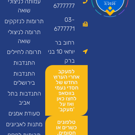
עמותה לניצולי
6777777
שואה
03-
תרומות לנזקקים
6777771
תרומה לניצולי
שואה
רחוב בר
יוחאי 10 בני
תרומה לחיילים
ברק
התנדבות
למעקב
התנדבות
אחרי הערוץ
החדש של
בירושלים
חסדי נעמי
בווסאפ
התנדבות בתל
לחצו כאן
אביב
ואז על
'מעקב'
סעודת אמנים
טלפונים
מתנות לאביונים
כשרים או
חסומים,