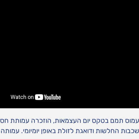
עמוס תמם בטקס יום העצמאות, הוזכרה עמותת חסדי
בר כמעט 40 שנים למען השכבות החלשות ודואגת לזולת באופן יומיומי. עמותה