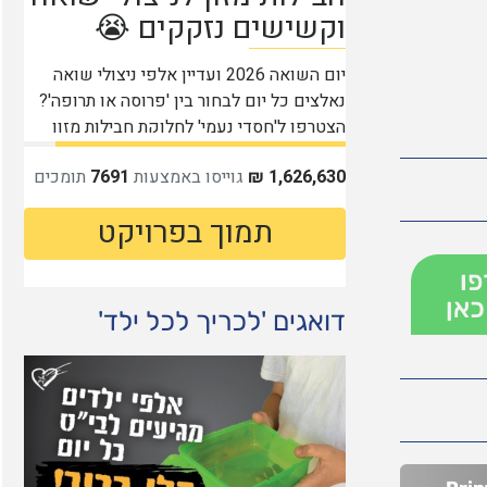
פו
כאן
דואגים 'לכריך לכל ילד'