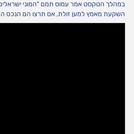
במהלך הטקסט אמר עמוס תמם "המוני ישראלים ו
השקעת מאמץ למען זולת, אם תרצו הם הנכס החשו