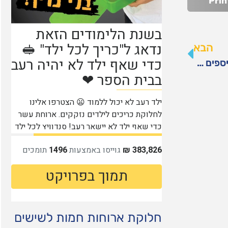
Prin
הבא
יצירה ייחודית ומרגשת של NFT לטובת משפחות הניספים באסון מירון
חלוקת ארוחות חמות לשישים