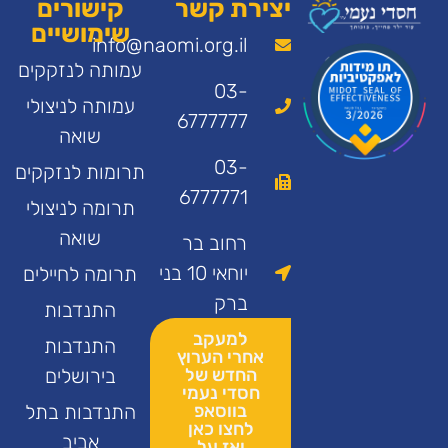
יצירת קשר
קישורים
שימושיים
info@naomi.org.il
עמותה לנזקקים
03-
עמותה לניצולי
6777777
שואה
03-
תרומות לנזקקים
6777771
תרומה לניצולי
שואה
רחוב בר
יוחאי 10 בני
תרומה לחיילים
ברק
התנדבות
למעקב
התנדבות
אחרי הערוץ
החדש של
בירושלים
חסדי נעמי
בווסאפ
התנדבות בתל
לחצו כאן
אביב
ואז על