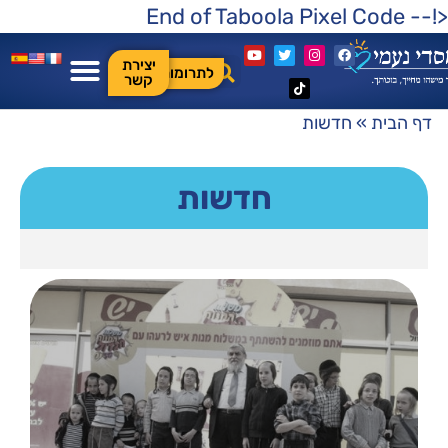
<!-- End of Taboola Pixel Code
יצירת
לתרומות
קשר
דף הבית
»
חדשות
חדשות