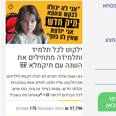
פסחא
אמצע
פו
כאן