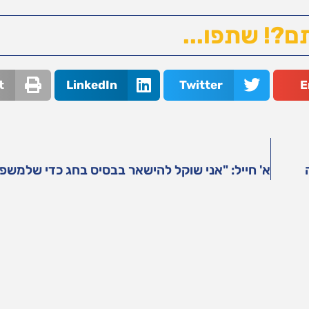
ם?! שתפו...
t
LinkedIn
Twitter
E