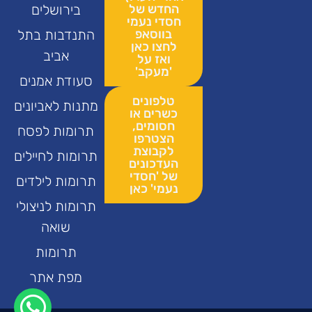
החדש של
בירושלים
חסדי נעמי
בווסאפ
התנדבות בתל
לחצו כאן
אביב
ואז על
'מעקב'
סעודת אמנים
טלפונים
מתנות לאביונים
כשרים או
חסומים,
תרומות לפסח
הצטרפו
לקבוצת
תרומות לחיילים
העדכונים
של 'חסדי
תרומות לילדים
נעמי' כאן
תרומות לניצולי
שואה
תרומות
מפת אתר