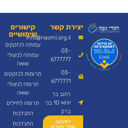
יצירת קשר
קישורים
שימושיים
info@naomi.org.il
עמותה לנזקקים
03-
עמותה לניצולי
6777777
שואה
03-
תרומות לנזקקים
6777771
תרומה לניצולי
שואה
רחוב בר
יוחאי 10 בני
תרומה לחיילים
ברק
התנדבות
למעקב
התנדבות
אחרי הערוץ