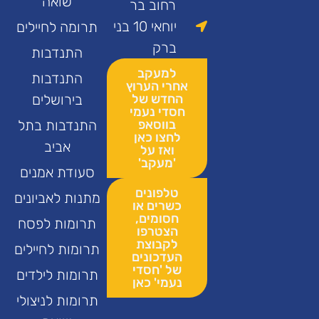
שואה
רחוב בר
יוחאי 10 בני
תרומה לחיילים
ברק
התנדבות
למעקב
התנדבות
אחרי הערוץ
החדש של
בירושלים
חסדי נעמי
בווסאפ
התנדבות בתל
לחצו כאן
אביב
ואז על
'מעקב'
סעודת אמנים
טלפונים
מתנות לאביונים
כשרים או
חסומים,
תרומות לפסח
הצטרפו
לקבוצת
תרומות לחיילים
העדכונים
של 'חסדי
תרומות לילדים
נעמי' כאן
תרומות לניצולי