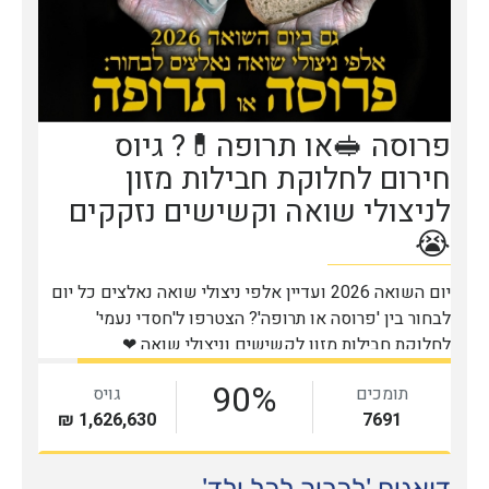
דואגים 'לכריך לכל ילד'