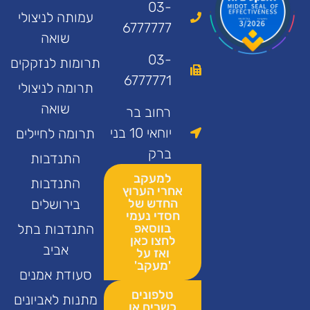
03-
עמותה לניצולי
6777777
שואה
03-
תרומות לנזקקים
6777771
תרומה לניצולי
שואה
רחוב בר
יוחאי 10 בני
תרומה לחיילים
ברק
התנדבות
למעקב
התנדבות
אחרי הערוץ
החדש של
בירושלים
חסדי נעמי
בווסאפ
התנדבות בתל
לחצו כאן
אביב
ואז על
'מעקב'
סעודת אמנים
טלפונים
מתנות לאביונים
כשרים או