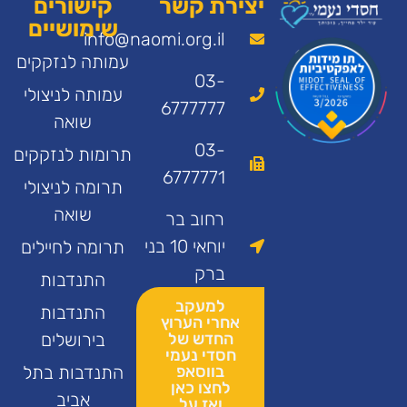
יצירת קשר
קישורים
שימושיים
info@naomi.org.il
עמותה לנזקקים
03-
עמותה לניצולי
6777777
שואה
03-
תרומות לנזקקים
6777771
תרומה לניצולי
שואה
רחוב בר
יוחאי 10 בני
תרומה לחיילים
ברק
התנדבות
למעקב
התנדבות
אחרי הערוץ
החדש של
בירושלים
חסדי נעמי
בווסאפ
התנדבות בתל
לחצו כאן
אביב
ואז על