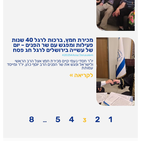
מכירת חמץ, ברכות לרגל 40 שנות
פעילות ומפגש עם שר הפנים – יום
של עשייה בירושלים לרגל חג פסח
420254Asia/Jerusalem
יו"ר חסדי נעמי קיים מכירת חמץ אצל הרב הראשי
ולישראל ופגש את שר הפנים הרב יוסף כהן, יו"ר ומייסד
עמותת
לקריאה »
8
5
4
2
1
…
3