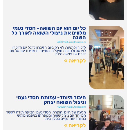
כל יום הוא יום השואה- חסדי נעמי
מלווים את ניצולי השואה לאורך כל
השנה
420254Asia/Jerusalem
לזכור ולתמוך: לא רק ביום הזיכרון לרגל יום הזיכרון
לשואה ולגבורה תשפ"ה, מתייחדת מדינת ישראל עם
זכרם של שישה מיליון
לקריאה »
חיבור מיוחד- עמותת חסדי נעמי
וניצול השואה יצחק
420254Asia/Jerusalem
חגיגה של חיים והוקרה: חסדי נעמי הביעה תודה לקשר
המיוחד עם ניצול שואה ומשפחתו במפגש מרגש
במיוחד שהתקיים בסלון ביתו
לקריאה »