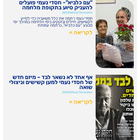
"עם כלביא"- חסדי נעמי פועלים
להעניק סיוע בתקופת מלחמה
620256Asia/Jerusalem
חסדי נעמי רתמה את כלל משאביה כדי לסייע
לקשישים, חיילים ונזקקים בימי הלחימה במהלך ימי
מבצע "עם כלביא", נרתמה עמותת
לקריאה »
אף אחד לא נשאר לבד – מיזם חדש
של חסדי נעמי למען קשישים וניצולי
שואה
620256Asia/Jerusalem
לקריאה »