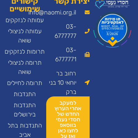
יצירת קשר
קישורים
שימושיים
info@naomi.org.il
עמותה לנזקקים
03-
עמותה לניצולי
6777777
שואה
03-
תרומות לנזקקים
6777771
תרומה לניצולי
שואה
רחוב בר
יוחאי 10 בני
תרומה לחיילים
ברק
התנדבות
למעקב
התנדבות
אחרי הערוץ
החדש של
בירושלים
חסדי נעמי
בווסאפ
התנדבות בתל
לחצו כאן
אביב
ואז על