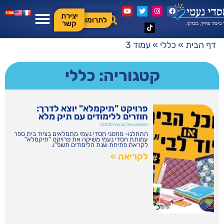
יצירת
לתרומות
קשר
דף הבית
»
כללי
»
עמוד 3
קטגוריה: כללי
פרויקט "תיקמלא" יוצא לדרך:
חוזרים ללימודים עם תיק מלא
720257Asia/Jerusalem
התחלנו- מחסני חסדי נעמי מתמלאים בציוד בית ספר
עמותת חסדי נעמי משיקה את פרויקט "תיקמלא"
לקראת פתיחת שנת הלימודים תשפ"ו.
לקריאה »