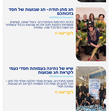
חג מתן תודה- חג שבועות של חסד
בזכותכם
620256Asia/Jerusalem
בזכות התרומות והמתנדבים- ניצולי שואה, קשישים
ומשפחות נזקקות חגגו את חג שבועות בכבוד ובשמחה
גם השנה כמו בכל שנה, עמותת
לקריאה »
שיא של נתינה בעמותת חסדי נעמי
לקראת חג שבועות
520255Asia/Jerusalem
מאות מתנדבים, עשרות מוקדי חלוקה ואלפי סלי מזון –
הכל למען חג שמח לכל משפחה לקראת חג שבועות,
עמותת חסדי
לקריאה »